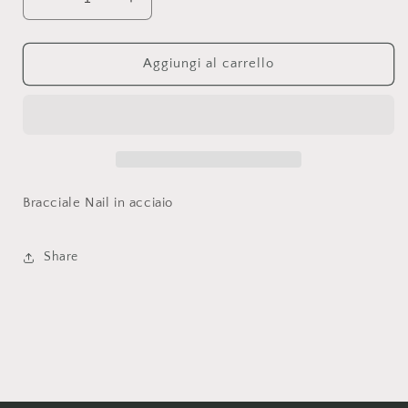
Diminuisci
Aumenta
quantità
quantità
per
per
Bracciale
Bracciale
Aggiungi al carrello
Nail
Nail
Acciaio
Acciaio
Bracciale Nail in acciaio
Share