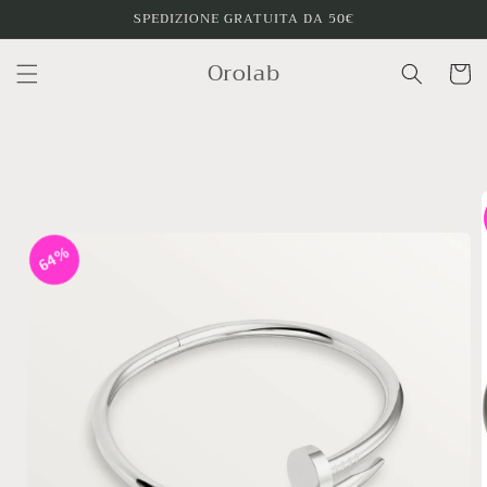
Vai
SPEDIZIONE GRATUITA DA 50€
direttamente
ai contenuti
Orolab
Carrello
Passa alle
informazioni
sul
prodotto
64%