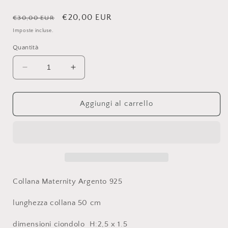
Prezzo
Prezzo
€20,00 EUR
€30,00 EUR
di
scontato
Imposte incluse.
listino
Quantità
Diminuisci
Aumenta
quantità
quantità
per
per
Collana
Collana
Aggiungi al carrello
Maternity
Maternity
Argento
Argento
925
925
Collana Maternity Argento 925
lunghezza collana 50 cm
dimensioni ciondolo H:2,5 x 1.5