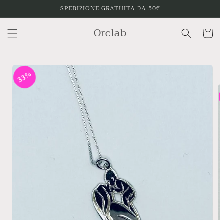
Vai
SPEDIZIONE GRATUITA DA 50€
direttamente
ai contenuti
Orolab
Carrello
Passa alle
informazioni
33%
sul
prodotto