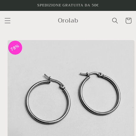
Vai
SPEDIZIONE GRATUITA DA 50€
direttamente
ai contenuti
Orolab
Carrello
Passa alle
informazioni
78%
sul
prodotto